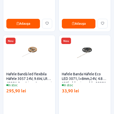
Adauga
Adauga
Nou
Nou
Hafele Bandă led flexibila
Hafele Banda Häfele Eco
Häfele 3057 24V, 9.6W, LR
LED 3071, l=8mm,24V, 4.8W,
4000K, 3 metri pentru casa si
120led, lumina calda, 3000K
In stoc
In stoc
proiecte eficiente
pentru casa si proiecte
295,90 lei
33,90 lei
eficiente