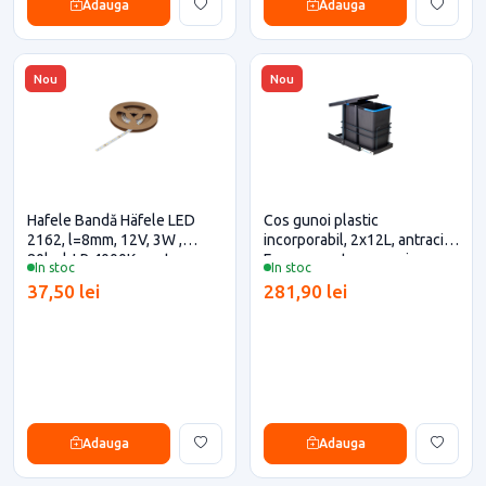
Adauga
Adauga
Nou
Nou
Hafele Bandă Häfele LED
Cos gunoi plastic
2162, l=8mm, 12V, 3W ,
incorporabil, 2x12L, antracit,
80led, LR 4000K pentru casa
Energo pentru casa si
In stoc
In stoc
si proiecte eficiente
proiecte eficiente
37,50 lei
281,90 lei
Adauga
Adauga