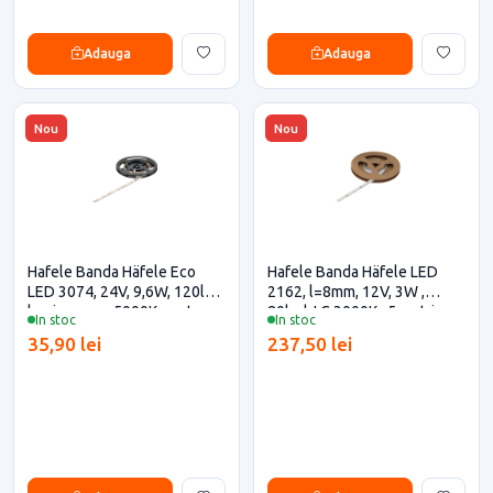
Adauga
Adauga
Nou
Nou
Hafele Banda Häfele Eco
Hafele Banda Häfele LED
LED 3074, 24V, 9,6W, 120led,
2162, l=8mm, 12V, 3W ,
lumina rece, 5000K pentru
80led, LC 3000K , 5 metri
In stoc
In stoc
casa si proiecte eficiente
pentru casa si proiecte
35,90 lei
237,50 lei
eficiente