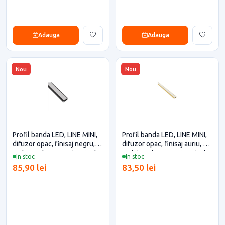
Adauga
Adauga
Nou
Nou
Profil banda LED, LINE MINI,
Profil banda LED, LINE MINI,
difuzor opac, finisaj negru, 3
difuzor opac, finisaj auriu, 3
metri pentru casa si proiecte
metri pentru casa si proiecte
In stoc
In stoc
eficiente
eficiente
85,90 lei
83,50 lei