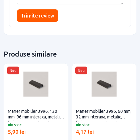
Trimite review
Produse similare
Nou
Nou
Maner mobilier 3996, 120
Maner mobilier 3996, 60 mm,
mm, 96 mm interaxa, metalic,
32 mm interaxa, metalic,
finisaj negru mat pentru casa
finisaj negru mat pentru casa
In stoc
In stoc
si proiecte eficiente
si proiecte eficiente
5,90 lei
4,17 lei