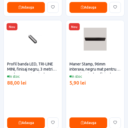
Adauga
Adauga
Nou
Nou
Profil banda LED, TRI-LINE
Maner Stamp, 96mm
MINI, finisaj negru, 3 metri
interaxa, negru mat pentru
pentru casa si proiecte
casa si proiecte eficiente
In stoc
In stoc
eficiente
88,00 lei
5,90 lei
Adauga
Adauga