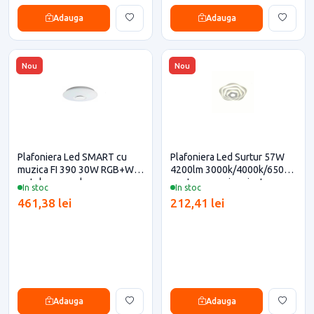
Adauga
Adauga
Nou
Nou
Plafoniera Led SMART cu
Plafoniera Led Surtur 57W
muzica FI 390 30W RGB+W
4200lm 3000k/4000k/6500k
cu telecomanda
pentru casa si proiecte
In stoc
In stoc
eficiente
461,38 lei
212,41 lei
Adauga
Adauga