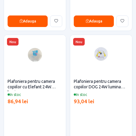
Adauga
Adauga
Nou
Nou
Plafoniera pentru camera
Plafoniera pentru camera
copiilor cu Elefant 24W
copiilor DOG 24W lumina
lumina rece
rece
In stoc
In stoc
86,94 lei
93,04 lei