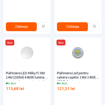
Adauga
Adauga
Nou
Nou
Plafoniera LED Milky FI 380
Plafoniera Led pentru
24W (200W) 6400K lumina
camera copiilor 24W 2400lm
rece pentru casa si proiecte
6500k lumina rece
In stoc
In stoc
eficiente
113,68 lei
121,51 lei