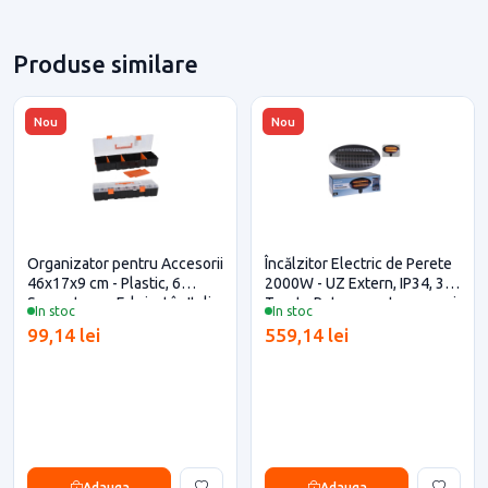
Produse similare
Nou
Nou
Organizator pentru Accesorii
Încălzitor Electric de Perete
46x17x9 cm - Plastic, 6
2000W - UZ Extern, IP34, 3
Separatoare, Fabricat în Italia
Trepte Putere pentru casa si
In stoc
In stoc
proiecte eficiente
99,14 lei
559,14 lei
Adauga
Adauga