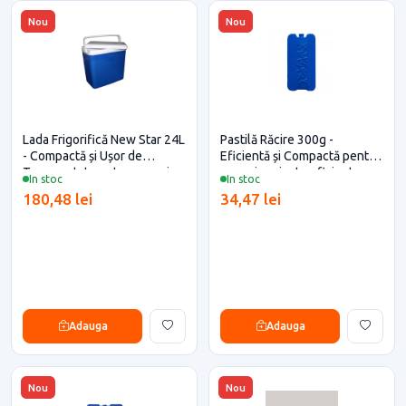
Nou
Nou
Lada Frigorifică New Star 24L
Pastilă Răcire 300g -
- Compactă și Ușor de
Eficientă și Compactă pentru
Transportat pentru casa si
casa si proiecte eficiente
In stoc
In stoc
proiecte eficiente
180,48 lei
34,47 lei
Adauga
Adauga
Nou
Nou