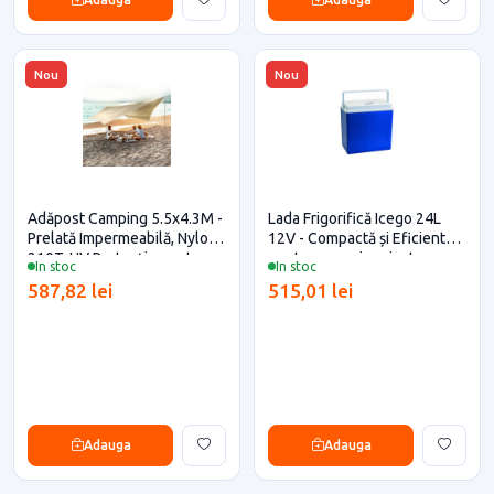
Nou
Nou
Adăpost Camping 5.5x4.3M -
Lada Frigorifică Icego 24L
Prelată Impermeabilă, Nylon
12V - Compactă și Eficientă
210T, UV Protecție pentru
pentru casa si proiecte
In stoc
In stoc
casa si proiecte eficiente
eficiente
587,82 lei
515,01 lei
Adauga
Adauga