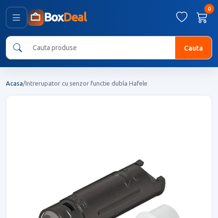
0
Box
Deal
Cauta
Acasa
/
Intrerupator cu senzor functie dubla Hafele