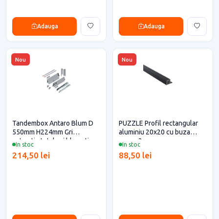
Adauga
Adauga
Nou
Nou
Tandembox Antaro Blum D
PUZZLE Profil rectangular
550mm H224mm Gri
aluminiu 20x20 cu buza
extractie totala si blumotion
negru 3m
In stoc
In stoc
pentru casa si proiecte
214,50 lei
88,50 lei
eficiente