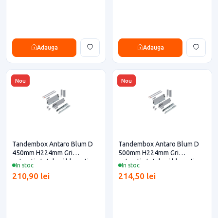
Adauga
Adauga
Nou
Nou
Tandembox Antaro Blum D
Tandembox Antaro Blum D
450mm H224mm Gri
500mm H224mm Gri
extractie totala si blumotion
extractie totala si blumotion
In stoc
In stoc
pentru casa si proiecte
pentru casa si proiecte
210,90 lei
214,50 lei
eficiente
eficiente