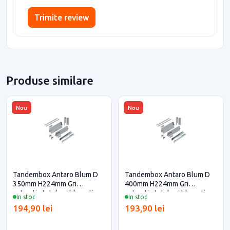
Trimite review
Produse similare
Nou
Nou
Tandembox Antaro Blum D
Tandembox Antaro Blum D
350mm H224mm Gri
400mm H224mm Gri
extractie totala si blumotion
extractie totala si blumotion
In stoc
In stoc
pentru casa si proiecte
pentru casa si proiecte
194,90 lei
193,90 lei
eficiente
eficiente