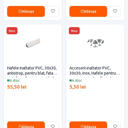
Adauga
Adauga
Nou
Nou
Hafele Inaltator PVC, 30x30,
Accesorii inaltator PVC,
antistrop, pentru blat, fata
30x30, inox, Hafele pentru
metalica, aluminiu periat, 4
casa si proiecte eficiente
In stoc
In stoc
metri (debitare maxim 3
55,50 lei
5,50 lei
metri)
Adauga
Adauga