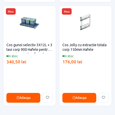
Nou
Nou
Cos gunoi selectiv 3X12L + 3
Cos Jolly cu extractie totala
tavi corp 900 Hafele pentru
corp 150mm Hafele
casa si proiecte eficiente
In stoc
In stoc
340,50 lei
176,00 lei
Adauga
Adauga