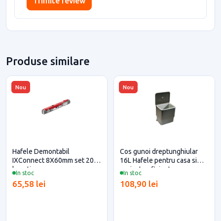
Trimite review
Produse similare
Nou
Nou
Hafele Demontabil
Cos gunoi dreptunghiular
IXConnect 8X60mm set 20
16L Hafele pentru casa si
bucati
proiecte eficiente
In stoc
In stoc
65,58 lei
108,90 lei