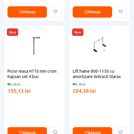
Adauga
Adauga
Nou
Nou
Picior masa H710 mm crom
Lift haine 800-1150 cu
Kapsan set 4 buc
amortizare Antracit Starax
In stoc
In stoc
135,13 lei
204,38 lei
Adauga
Adauga