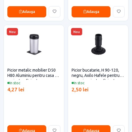
Adauga
Adauga
Nou
Nou
Picior metalic mobilier D50
Picior bucatarie, H 90-120,
H80 Aluminiu pentru casa si
negru, Axilo Hafele pentru
proiecte eficiente
casa si proiecte eficiente
In stoc
In stoc
4,27 lei
2,50 lei
Adauga
Adauga