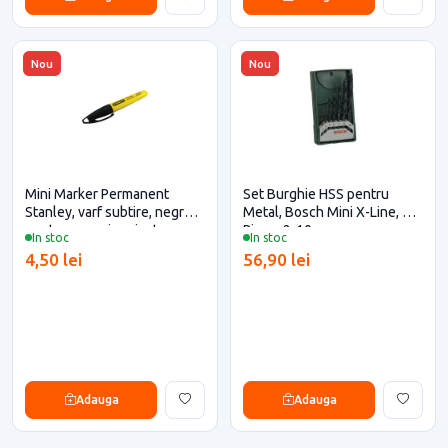
Nou
Nou
Mini Marker Permanent
Set Burghie HSS pentru
Stanley, varf subtire, negru
Metal, Bosch Mini X-Line, 7
pentru casa si proiecte
Piese, 2-10 mm
In stoc
In stoc
eficiente
4,50 lei
56,90 lei
Adauga
Adauga