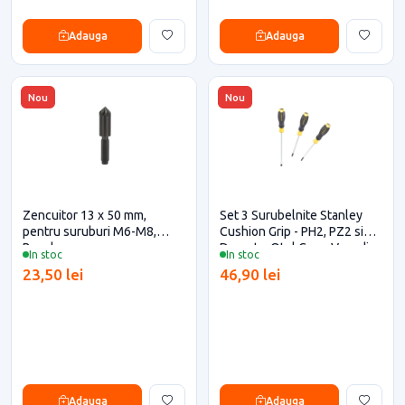
Adauga
Adauga
Nou
Nou
Zencuitor 13 x 50 mm,
Set 3 Surubelnite Stanley
pentru suruburi M6-M8,
Cushion Grip - PH2, PZ2 si
Bosch
Dreapta, Otel Crom Vanadiu
In stoc
In stoc
23,50 lei
46,90 lei
Adauga
Adauga