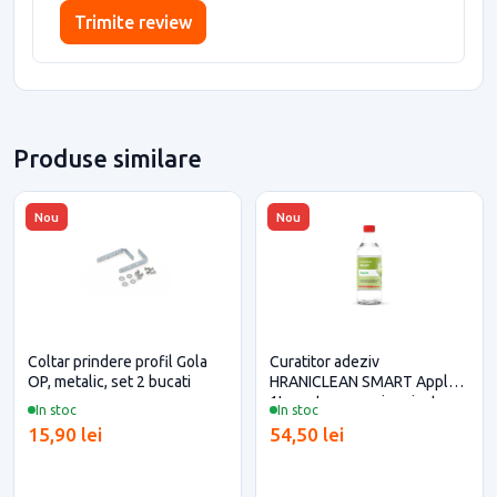
Trimite review
Produse similare
Nou
Nou
Coltar prindere profil Gola
Curatitor adeziv
OP, metalic, set 2 bucati
HRANICLEAN SMART Apple -
1L pentru casa si proiecte
In stoc
In stoc
eficiente
15,90 lei
54,50 lei