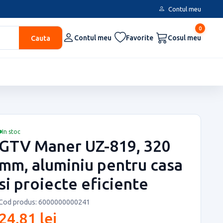
Contul meu
0
Cauta
Contul meu
Favorite
Cosul meu
In stoc
GTV Maner UZ-819, 320
mm, aluminiu pentru casa
si proiecte eficiente
Cod produs: 6000000000241
24,81 lei