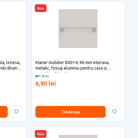
Nou
ta, lezena,
Maner mobilier B0014, 96 mm interaxa,
ando Blum
metalic, finisaj aluminiu pentru casa si
proiecte eficiente
In stoc
6,90 lei
Adauga
Nou