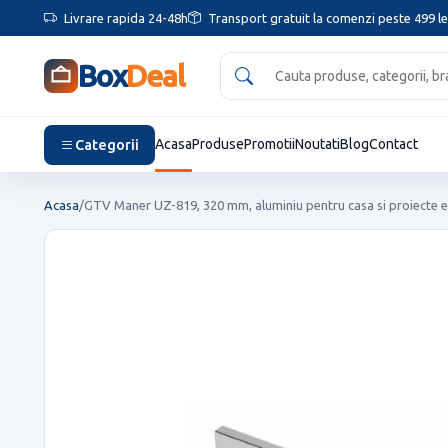
Livrare rapida 24-48h
Transport gratuit la comenzi peste 499 le
Box
Deal
Categorii
Acasa
Produse
Promotii
Noutati
Blog
Contact
Acasa
/
GTV Maner UZ-819, 320 mm, aluminiu pentru casa si proiecte e