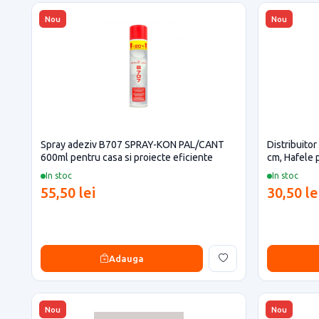
Nou
Nou
Spray adeziv B707 SPRAY-KON PAL/CANT
Distribuitor
600ml pentru casa si proiecte eficiente
cm, Hafele 
In stoc
In stoc
55,50 lei
30,50 le
Adauga
Nou
Nou