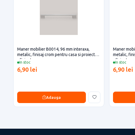
Maner mobilier B0014, 96 mm interaxa,
Maner mobil
metalic, finisaj crom pentru casa si proiecte
metalic, fin
eficiente
eficiente
In stoc
In stoc
6,90 lei
6,90 lei
Adauga