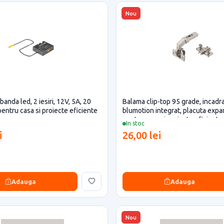
Nou
 banda led, 2 iesiri, 12V, 5A, 20
Balama clip-top 95 grade, incadra
pentru casa si proiecte eficiente
blumotion integrat, placuta exp
pentru casa si proiecte eficiente
In stoc
i
26,00 lei
Adauga
Adauga
Nou