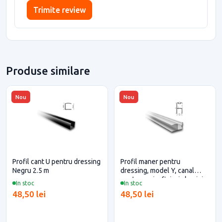
Trimite review
Produse similare
Nou
Nou
Profil cant U pentru dressing
Profil maner pentru
Negru 2.5 m
dressing, model Y, canal
pentru perie, finisaj aluminiu,
In stoc
In stoc
3 metri
48,50 lei
48,50 lei