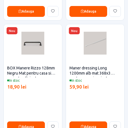
Adauga
Adauga
Nou
Nou
BOX Manere Rizzo 128mm
Maner dressing Long
Negru Mat pentru casa si
1200mm alb mat 368x3
proiecte eficiente
pentru casa si proiecte
In stoc
In stoc
eficiente
18,90 lei
59,90 lei
Adauga
Adauga