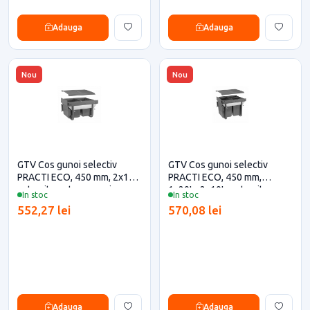
Adauga
Adauga
Nou
Nou
GTV Cos gunoi selectiv
GTV Cos gunoi selectiv
PRACTI ECO, 450 mm, 2x15L,
PRACTI ECO, 450 mm,
antracit pentru casa si
1x20L+2x10L, antracit
In stoc
In stoc
proiecte eficiente
pentru casa si proiecte
552,27 lei
570,08 lei
eficiente
Adauga
Adauga