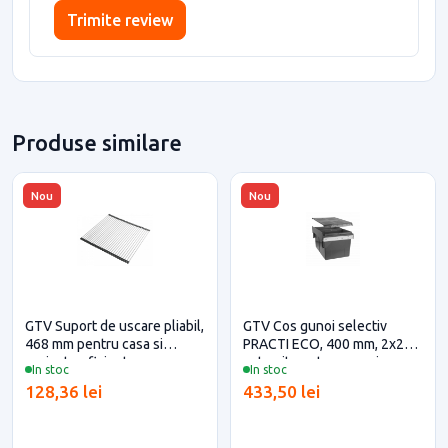
Trimite review
Produse similare
Nou
Nou
GTV Suport de uscare pliabil,
GTV Cos gunoi selectiv
468 mm pentru casa si
PRACTI ECO, 400 mm, 2x20L,
proiecte eficiente
antracit pentru casa si
In stoc
In stoc
proiecte eficiente
128,36 lei
433,50 lei