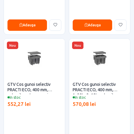
Adauga
Adauga
Nou
Nou
GTV Cos gunoi selectiv
GTV Cos gunoi selectiv
PRACTI ECO, 400 mm,
PRACTI ECO, 400 mm,
antracit pentru casa si
1x20L+2x10L, antracit
In stoc
In stoc
proiecte eficiente
pentru casa si proiecte
552,27 lei
570,08 lei
eficiente