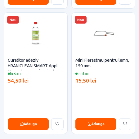
Nou
Nou
Curatitor adeziv
Mini Fierastrau pentru lemn,
HRANICLEAN SMART Apple -
150 mm
1L pentru casa si proiecte
In stoc
In stoc
eficiente
54,50 lei
15,50 lei
Adauga
Adauga