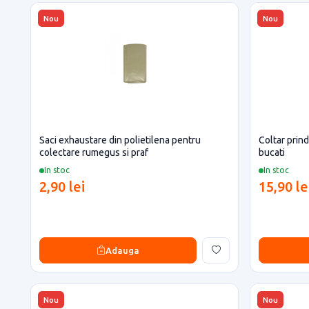
Nou
Nou
Saci exhaustare din polietilena pentru
Coltar prind
colectare rumegus si praf
bucati
In stoc
In stoc
2,90 lei
15,90 le
Adauga
Nou
Nou