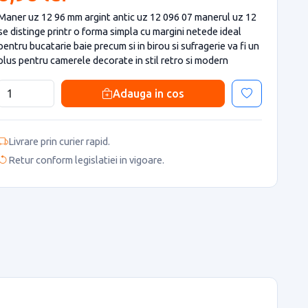
Maner uz 12 96 mm argint antic uz 12 096 07 manerul uz 12
se distinge printr o forma simpla cu margini netede ideal
pentru bucatarie baie precum si in birou si sufragerie va fi un
plus pentru camerele decorate in stil retro si modern
Adauga in cos
Livrare prin curier rapid.
Retur conform legislatiei in vigoare.