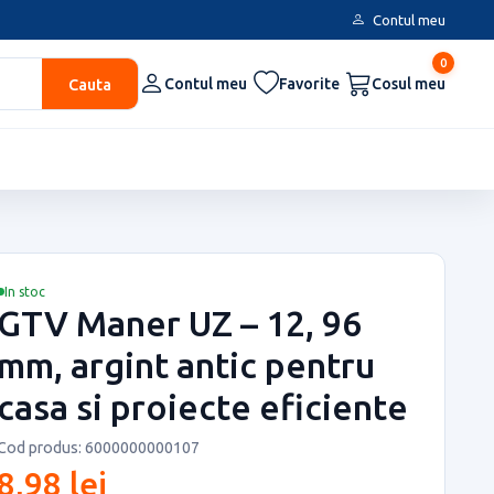
Contul meu
0
Cauta
Contul meu
Favorite
Cosul meu
In stoc
GTV Maner UZ – 12, 96
mm, argint antic pentru
casa si proiecte eficiente
Cod produs: 6000000000107
8,98 lei