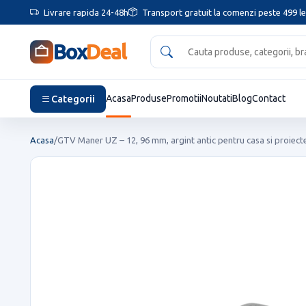
Livrare rapida 24-48h
Transport gratuit la comenzi peste 499 le
Box
Deal
Categorii
Acasa
Produse
Promotii
Noutati
Blog
Contact
Acasa
/
GTV Maner UZ – 12, 96 mm, argint antic pentru casa si proiecte