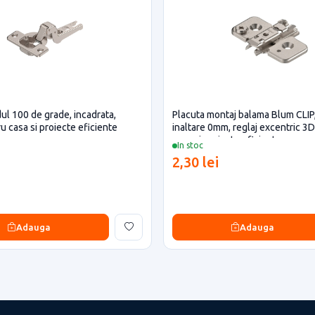
l 100 de grade, incadrata,
Placuta montaj balama Blum CLIP,
 casa si proiecte eficiente
inaltare 0mm, reglaj excentric 3
casa si proiecte eficiente
In stoc
2,30 lei
Adauga
Adauga