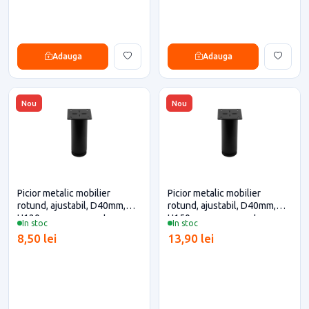
Adauga
Adauga
Nou
Nou
Picior metalic mobilier
Picior metalic mobilier
rotund, ajustabil, D40mm,
rotund, ajustabil, D40mm,
H120mm, negru pentru casa
H150mm, negru pentru casa
In stoc
In stoc
si proiecte eficiente
si proiecte eficiente
8,50 lei
13,90 lei