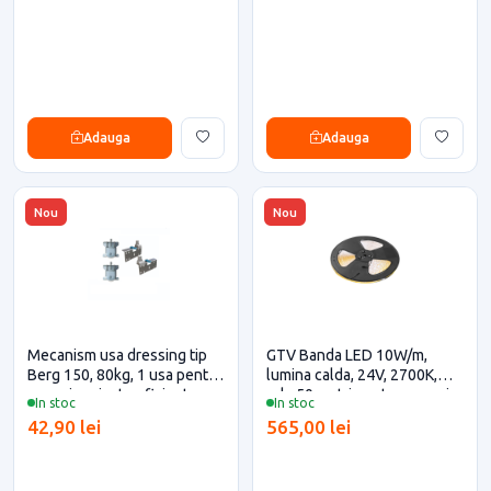
Adauga
Adauga
Nou
Nou
Mecanism usa dressing tip
GTV Banda LED 10W/m,
Berg 150, 80kg, 1 usa pentru
lumina calda, 24V, 2700K,
casa si proiecte eficiente
rola 50 metri pentru casa si
In stoc
In stoc
proiecte eficiente
42,90 lei
565,00 lei