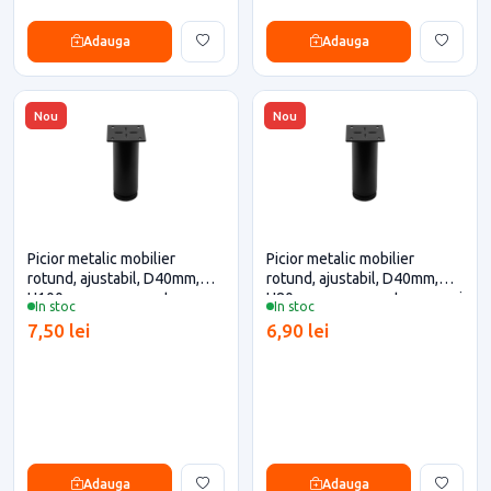
Adauga
Adauga
Nou
Nou
Picior metalic mobilier
Picior metalic mobilier
rotund, ajustabil, D40mm,
rotund, ajustabil, D40mm,
H100mm, negru pentru casa
H80mm, negru pentru casa si
In stoc
In stoc
si proiecte eficiente
proiecte eficiente
7,50 lei
6,90 lei
Adauga
Adauga