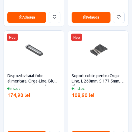
Adauga
Adauga
Nou
Nou
Dispozitiv taiat folie
Suport cutite pentru Orga-
alimentara, Orga-Line, Blum
Line, L 260mm, S 177.5mm,
pentru casa si proiecte
Blum
In stoc
In stoc
eficiente
174,90 lei
108,90 lei