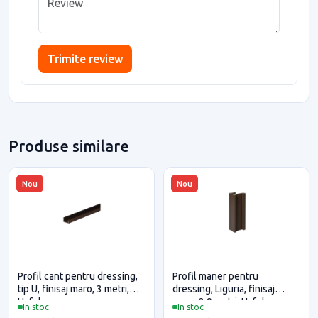
Trimite review
Produse similare
Nou
Nou
Profil cant pentru dressing,
Profil maner pentru
tip U, finisaj maro, 3 metri,
dressing, Liguria, finisaj
Hafele
maro, 2.9 metri, Hafele
In stoc
In stoc