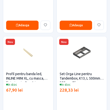
Adauga
Adauga
Nou
Nou
Profil pentru banda led,
Set Orga-Line pentru
INLINE MINI XL, cu masca,
Tandembox, K13, L 500mm, S
finisaj auriu, 3 metri
289mm, Blum
In stoc
In stoc
67,90 lei
228,33 lei