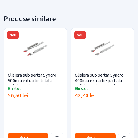
Produse similare
Nou
Nou
Glisiera sub sertar Syncro
Glisiera sub sertar Syncro
500mm extractie totala
400mm extractie partiala
Hafele pentru casa si
Hafele pentru casa si
In stoc
In stoc
proiecte eficiente
proiecte eficiente
56,50 lei
42,20 lei