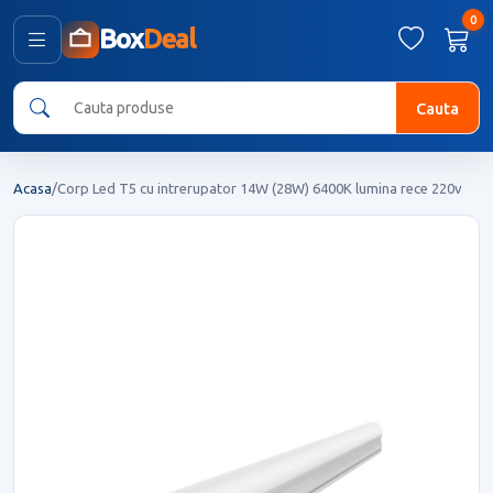
0
Box
Deal
Cauta
Acasa
/
Corp Led T5 cu intrerupator 14W (28W) 6400K lumina rece 220v