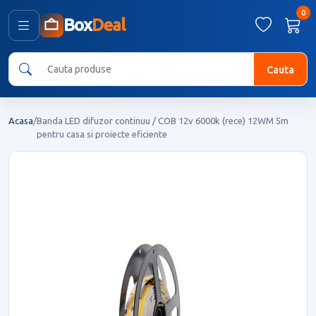
0
Box
Deal
Cauta
Acasa
/
Banda LED difuzor continuu / COB 12v 6000k (rece) 12WM 5m
pentru casa si proiecte eficiente