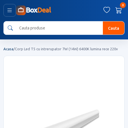
0
Box
Deal
Cauta
Acasa
/
Corp Led T5 cu intrerupator 7W (14W) 6400K lumina rece 220v