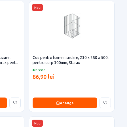
Nou
tizare,
Cos pentru haine murdare, 230 x 250 x 500,
tarax pentru
pentru corp 300mm, Starax
In stoc
86,90 lei
Adauga
Nou