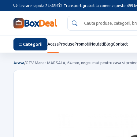
Livrare rapida 24-48h
Transport gratuit la comenzi peste 499 le
Box
Deal
Categorii
Acasa
Produse
Promotii
Noutati
Blog
Contact
Acasa
/
GTV Maner MARSALA, 64 mm, negru mat pentru casa si proiect