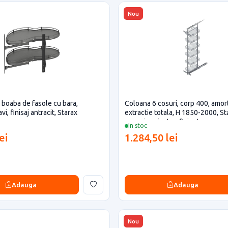
Nou
, boaba de fasole cu bara,
Coloana 6 cosuri, corp 400, amor
vi, finisaj antracit, Starax
extractie totala, H 1850-2000, S
casa si proiecte eficiente
In stoc
ei
1.284,50 lei
Adauga
Adauga
Nou