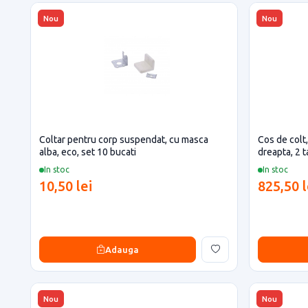
Nou
Nou
Coltar pentru corp suspendat, cu masca
Cos de colt
alba, eco, set 10 bucati
dreapta, 2 ta
In stoc
In stoc
10,50 lei
825,50 l
Adauga
Nou
Nou