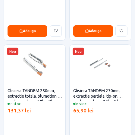
Adauga
Adauga
Nou
Nou
Glisiera TANDEM 250mm,
Glisiera TANDEM 270mm,
extractie totala, blumotion,
extractie partiala, tip-on,
cuplaje incluse, 30kg, Blum
cuplaje incluse, 30kg, Blum
In stoc
In stoc
pentru casa si proiecte
pentru casa si proiecte
131,37 lei
65,90 lei
eficiente
eficiente