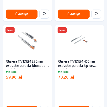
Adauga
Adauga
Nou
Nou
Glisiera TANDEM 270mm,
Glisiera TANDEM 450mm,
extractie partiala, blumotion,
extractie partiala, tip-on,
cuplaje incluse, 30kg, Blum
cuplaje incluse, 30kg, Blum
In stoc
In stoc
pentru casa si proiecte
pentru casa si proiecte
59,90 lei
70,20 lei
eficiente
eficiente