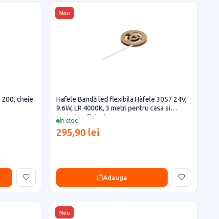
Nou
- 200, cheie
Hafele Bandă led flexibila Häfele 3057 24V,
9.6W, LR 4000K, 3 metri pentru casa si
proiecte eficiente
In stoc
295,90 lei
Adauga
Nou