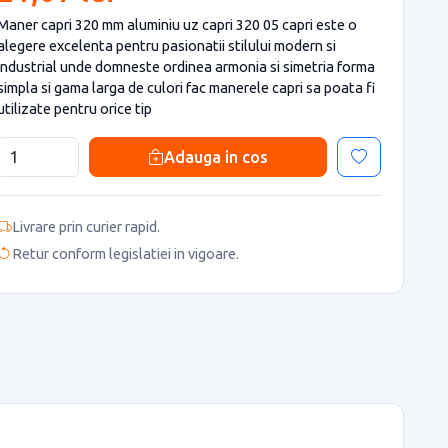
Maner capri 320 mm aluminiu uz capri 320 05 capri este o
alegere excelenta pentru pasionatii stilului modern si
industrial unde domneste ordinea armonia si simetria forma
simpla si gama larga de culori fac manerele capri sa poata fi
utilizate pentru orice tip
Adauga in cos
Livrare prin curier rapid.
Retur conform legislatiei in vigoare.