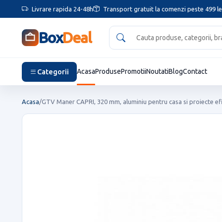
Livrare rapida 24-48h
Transport gratuit la comenzi peste 499 le
Box
Deal
Categorii
Acasa
Produse
Promotii
Noutati
Blog
Contact
Acasa
/
GTV Maner CAPRI, 320 mm, aluminiu pentru casa si proiecte ef