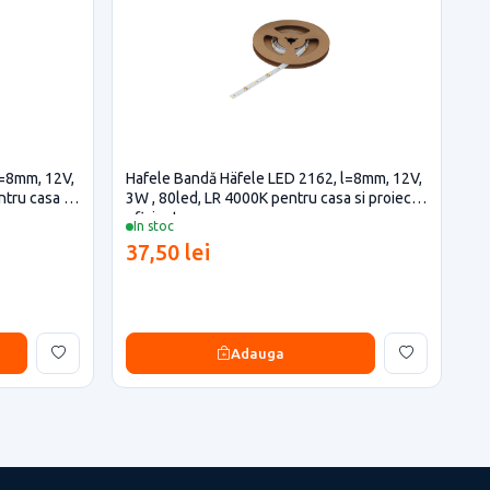
l=8mm, 12V,
Hafele Bandă Häfele LED 2162, l=8mm, 12V,
ntru casa si
3W , 80led, LR 4000K pentru casa si proiecte
eficiente
In stoc
37,50 lei
Adauga