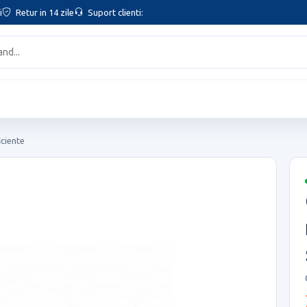
i
Retur in 14 zile
Suport clienti:
iciente