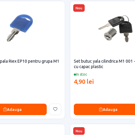
Nou
ipala Riex EP10 pentru grupa M1
Set butuc yala cilindrica M1 001 
cu capac plastic
In stoc
4,90 lei
Adauga
Adauga
Nou