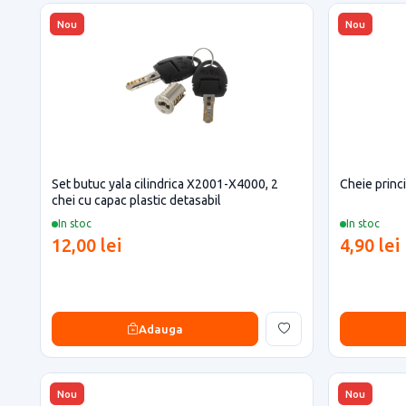
Nou
Nou
Set butuc yala cilindrica X2001-X4000, 2
Cheie princ
chei cu capac plastic detasabil
In stoc
In stoc
12,00 lei
4,90 lei
Adauga
Nou
Nou