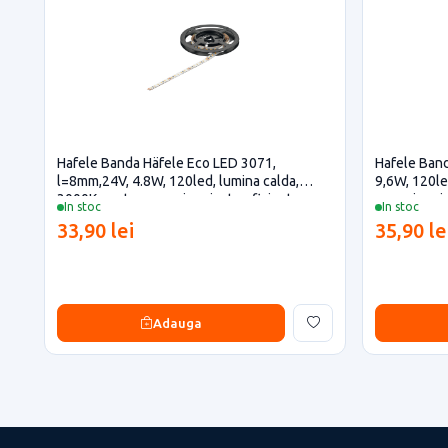
Hafele Banda Häfele Eco LED 3071,
Hafele Band
l=8mm,24V, 4.8W, 120led, lumina calda,
9,6W, 120le
3000K pentru casa si proiecte eficiente
casa si proi
In stoc
In stoc
33,90 lei
35,90 le
Adauga