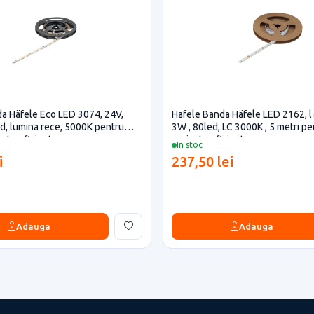
a Häfele Eco LED 3074, 24V,
Hafele Banda Häfele LED 2162, 
d, lumina rece, 5000K pentru
3W , 80led, LC 3000K , 5 metri pe
ecte eficiente
proiecte eficiente
In stoc
i
237,50 lei
Adauga
Adauga