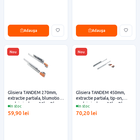
Adauga
Adauga
Nou
Nou
Glisiera TANDEM 270mm,
Glisiera TANDEM 450mm,
extractie partiala, blumotion,
extractie partiala, tip-on,
cuplaje incluse, 30kg, Blum
cuplaje incluse, 30kg, Blum
In stoc
In stoc
pentru casa si proiecte
pentru casa si proiecte
59,90 lei
70,20 lei
eficiente
eficiente