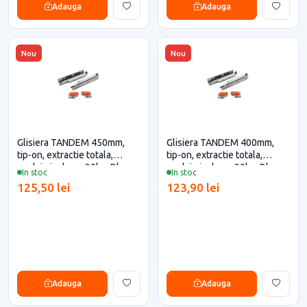
Adauga
Adauga
Nou
Nou
Glisiera TANDEM 450mm,
Glisiera TANDEM 400mm,
tip-on, extractie totala,
tip-on, extractie totala,
cuplaje incluse, 30kg, Blum
cuplaje incluse, 30kg, Blum
In stoc
In stoc
pentru casa si proiecte
pentru casa si proiecte
125,50 lei
123,90 lei
eficiente
eficiente
Adauga
Adauga