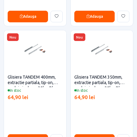
Adauga
Adauga
Nou
Nou
Glisiera TANDEM 400mm,
Glisiera TANDEM 350mm,
extractie partiala, tip-on,
extractie partiala, tip-on,
cuplaje incluse, 30kg, Blum
cuplaje incluse, 30kg, Blum
In stoc
In stoc
pentru casa si proiecte
pentru casa si proiecte
64,90 lei
64,90 lei
eficiente
eficiente