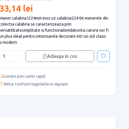
33,14 lei
Maner calabria l224mm inox uz calabria224 06 manerele din
colectia calabria se caracterizeaza prin
versatilitatesimplitate si functionalismdatorita carora vor fi
un plus ideal pentru interioarele decorate intr un stil clasic
si modern
Adauga in cos
Livrare prin curier rapid.
Retur conform legislatiei in vigoare.