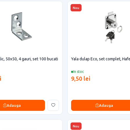
Nou
ic, 50x50, 4 gauri, set 100 bucati
Yala dulap Eco, set complet, Haf
In stoc
i
9,50 lei
Adauga
Adauga
Nou