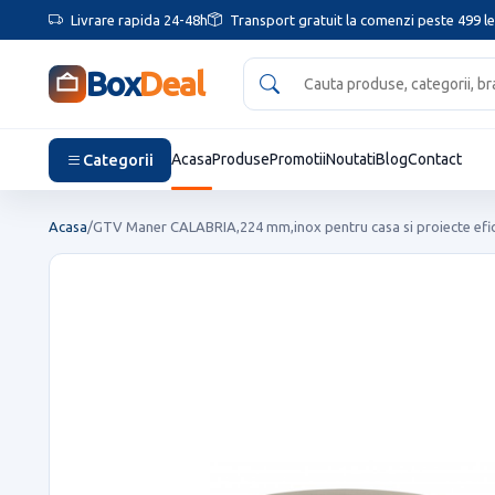
Livrare rapida 24-48h
Transport gratuit la comenzi peste 499 le
Box
Deal
Categorii
Acasa
Produse
Promotii
Noutati
Blog
Contact
Acasa
/
GTV Maner CALABRIA,224 mm,inox pentru casa si proiecte efi