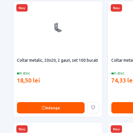
Nou
Nou
Coltar metalic, 20x20, 2 gauri, set 100 bucati
Coltar metal
In stoc
In stoc
18,50 lei
74,33 le
Adauga
Nou
Nou