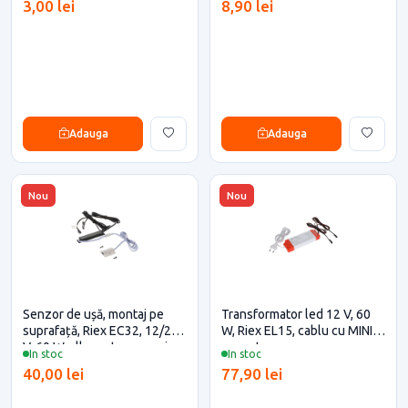
3,00 lei
8,90 lei
Adauga
Adauga
Nou
Nou
Senzor de ușă, montaj pe
Transformator led 12 V, 60
suprafață, Riex EC32, 12/24
W, Riex EL15, cablu cu MINI
V, 60 W, alb pentru casa si
conector
In stoc
In stoc
proiecte eficiente
40,00 lei
77,90 lei