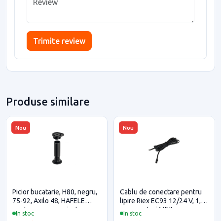
Trimite review
Produse similare
Nou
Nou
Picior bucatarie, H80, negru,
Cablu de conectare pentru
75-92, Axilo 48, HAFELE
lipire Riex EC93 12/24 V, 1,8
pentru casa si proiecte
m, conectori MINI
In stoc
In stoc
eficiente