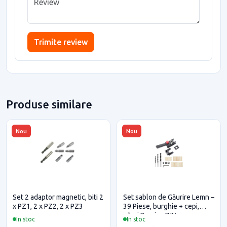
Trimite review
Produse similare
Nou
Nou
Set 2 adaptor magnetic, biti 2
Set sablon de Găurire Lemn –
x PZ1, 2 x PZ2, 2 x PZ3
39 Piese, burghie + cepi,
găuri Precise DIY
In stoc
In stoc