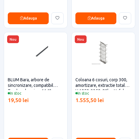
Adauga
Adauga
Nou
Nou
BLUM Bara, arbore de
Coloana 6 cosuri, corp 300,
sincronizare, compatibil
amortizare, extractie totala,
Tandem, lungime 1140 mm
H 1959-2359, 80kg, Hafele
In stoc
In stoc
pentru casa si proiecte
pentru casa si proiecte
19,50 lei
1.555,50 lei
eficiente
eficiente