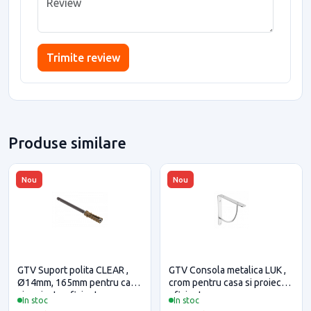
Trimite review
Produse similare
Nou
Nou
GTV Suport polita CLEAR ,
GTV Consola metalica LUK ,
Ø14mm, 165mm pentru casa
crom pentru casa si proiecte
si proiecte eficiente
eficiente
In stoc
In stoc