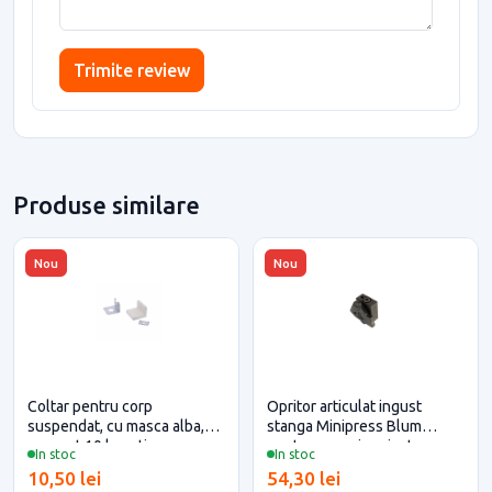
Trimite review
Produse similare
Nou
Nou
Coltar pentru corp
Opritor articulat ingust
suspendat, cu masca alba,
stanga Minipress Blum
eco, set 10 bucati
pentru casa si proiecte
In stoc
In stoc
eficiente
10,50 lei
54,30 lei