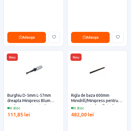
Adauga
Adauga
Nou
Nou
Burghiu D-5mm L-57mm
Rigla de baza 600mm
dreapta Minipress Blum
Minidrill/Minipress pentru
pentru casa si proiecte
casa si proiecte eficiente
In stoc
In stoc
eficiente
111,85 lei
482,00 lei