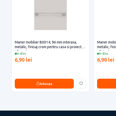
Maner mobilier B0014, 96 mm interaxa,
Maner mobil
metalic, finisaj crom pentru casa si proiecte
metalic, fin
eficiente
eficiente
In stoc
In stoc
6,90 lei
6,90 lei
Adauga