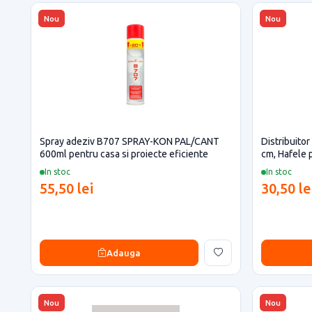
Nou
Nou
Spray adeziv B707 SPRAY-KON PAL/CANT
Distribuitor
600ml pentru casa si proiecte eficiente
cm, Hafele 
In stoc
In stoc
55,50 lei
30,50 le
Adauga
Nou
Nou