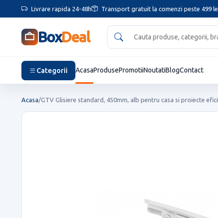
Livrare rapida 24-48h
Transport gratuit la comenzi peste 499 le
Box
Deal
Categorii
Acasa
Produse
Promotii
Noutati
Blog
Contact
Acasa
/
GTV Glisiere standard, 450mm, alb pentru casa si proiecte efic