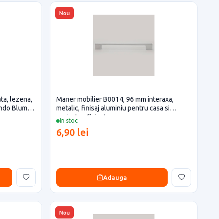
Nou
ta, lezena,
Maner mobilier B0014, 96 mm interaxa,
ando Blum
metalic, finisaj aluminiu pentru casa si
proiecte eficiente
In stoc
6,90 lei
Adauga
Nou