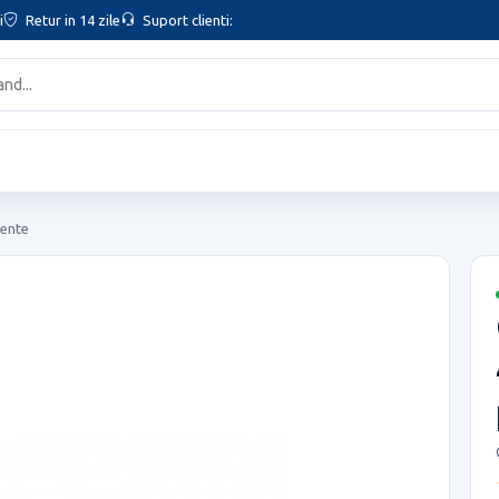
i
Retur in 14 zile
Suport clienti:
iente