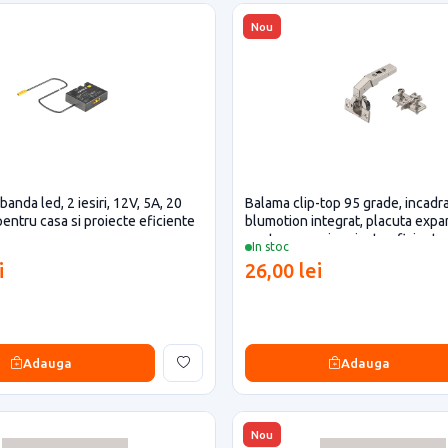
Nou
 banda led, 2 iesiri, 12V, 5A, 20
Balama clip-top 95 grade, incadra
pentru casa si proiecte eficiente
blumotion integrat, placuta exp
pentru casa si proiecte eficiente
In stoc
i
26,00 lei
Adauga
Adauga
Nou