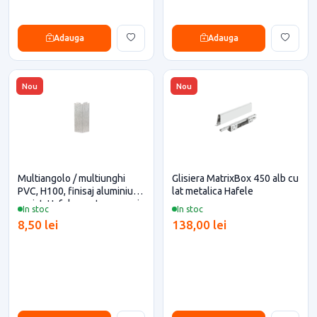
Adauga
Adauga
Nou
Nou
Multiangolo / multiunghi
Glisiera MatrixBox 450 alb cu
PVC, H100, finisaj aluminiu
lat metalica Hafele
periat, Hafele pentru casa si
In stoc
In stoc
proiecte eficiente
8,50 lei
138,00 lei