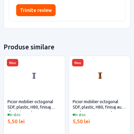
Trimite review
Produse similare
Nou
Nou
Picior mobilier octogonal
Picior mobilier octogonal
SDF, plastic, H80, finisaj
SDF, plastic, H80, finisaj auriu
aluminiu pentru casa si
pentru casa si proiecte
In stoc
In stoc
proiecte eficiente
eficiente
5,50 lei
5,50 lei