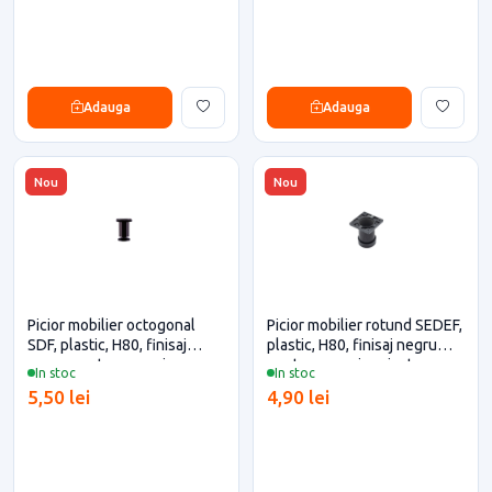
Adauga
Adauga
Nou
Nou
Picior mobilier octogonal
Picior mobilier rotund SEDEF,
SDF, plastic, H80, finisaj
plastic, H80, finisaj negru
negru pentru casa si
pentru casa si proiecte
In stoc
In stoc
proiecte eficiente
eficiente
5,50 lei
4,90 lei