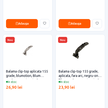
Adauga
Adauga
Nou
Nou
Balama clip-top aplicata 155
Balama clip-top 155 grade,
grade, blumotion, Blum
aplicata, fara arc, negru-onix,
pentru casa si proiecte
Blum pentru casa si proiecte
In stoc
In stoc
eficiente
eficiente
26,90 lei
23,90 lei