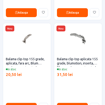
Adauga
Adauga
Nou
Nou
Balama clip-top 155 grade,
Balama clip-top aplicata 155
aplicata, fara arc, Blum
grade, blumotion, inserta,
pentru casa si proiecte
Blum pentru casa si proiecte
In stoc
In stoc
eficiente
eficiente
20,50 lei
31,50 lei