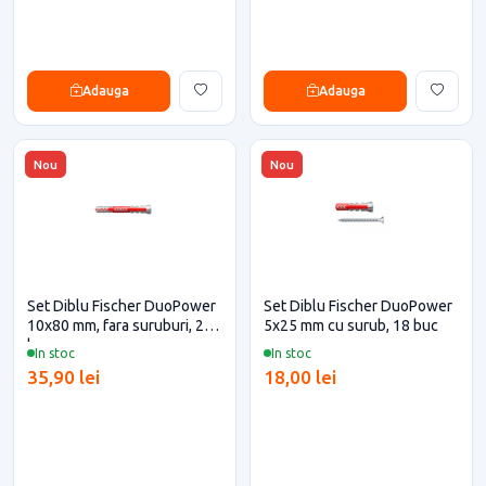
Adauga
Adauga
Nou
Nou
Set Diblu Fischer DuoPower
Set Diblu Fischer DuoPower
10x80 mm, fara suruburi, 25
5x25 mm cu surub, 18 buc
buc
In stoc
In stoc
35,90 lei
18,00 lei