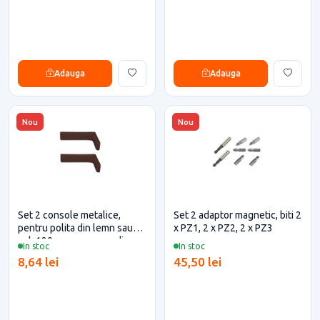
Adauga
Adauga
Nou
Nou
Set 2 console metalice,
Set 2 adaptor magnetic, biti 2
pentru polita din lemn sau
x PZ1, 2 x PZ2, 2 x PZ3
pal, 120mm, cu masca din
In stoc
In stoc
plastic, maro
8,64 lei
45,50 lei