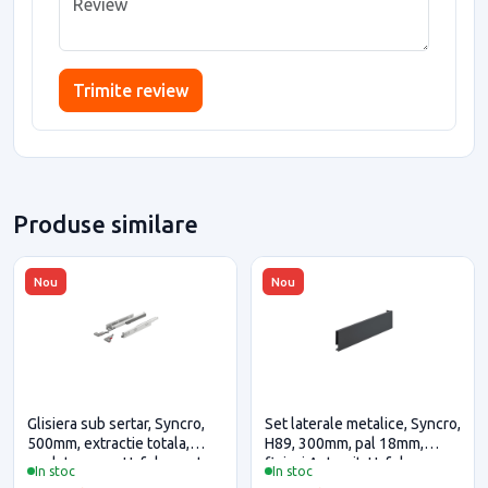
Trimite review
Produse similare
Nou
Nou
Glisiera sub sertar, Syncro,
Set laterale metalice, Syncro,
500mm, extractie totala,
H89, 300mm, pal 18mm,
push to open, Hafele pentru
finisaj Antracit, Hafele
In stoc
In stoc
casa si proiecte eficiente