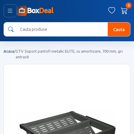
0
Box
Deal
Cauta
Acasa
/
GTV Suport pantofi metalic ELITE, cu amortizare, 700 mm, gri
antracit