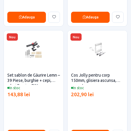
Adauga
Adauga
Nou
Nou
Set sablon de Găurire Lemn –
Cos Jolly pentru corp
39 Piese, burghie + cepi,
150mm, glisiera ascunsa,
găuri Precise DIY
cromat,
In stoc
In stoc
143,88 lei
202,90 lei