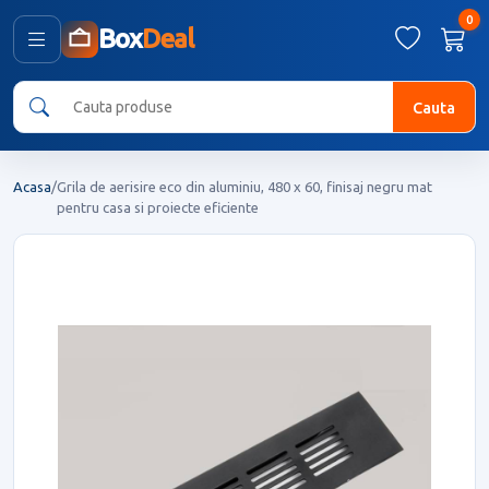
0
Box
Deal
Cauta
Acasa
/
Grila de aerisire eco din aluminiu, 480 x 60, finisaj negru mat
pentru casa si proiecte eficiente