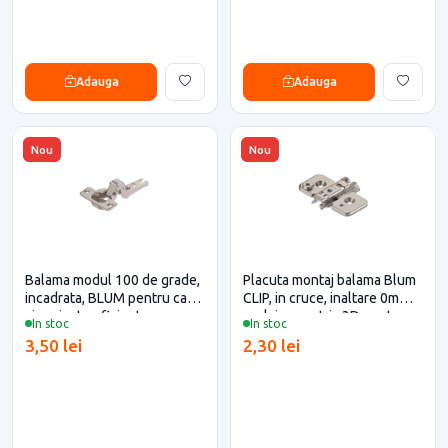
Adauga
Adauga
Nou
Nou
Balama modul 100 de grade,
Placuta montaj balama Blum
incadrata, BLUM pentru casa
CLIP, in cruce, inaltare 0mm,
si proiecte eficiente
reglaj excentric 3D pentru
In stoc
In stoc
casa si proiecte eficiente
3,50 lei
2,30 lei