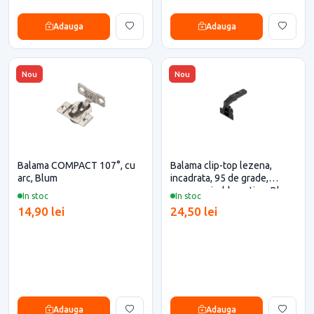
Adauga
Adauga
Nou
Nou
Balama COMPACT 107°, cu
Balama clip-top lezena,
arc, Blum
incadrata, 95 de grade,
negru-onix, blumotion, Blum
In stoc
In stoc
pentru casa si proiecte
14,90 lei
24,50 lei
eficiente
Adauga
Adauga