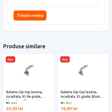
Trimite review
Produse similare
Nou
Nou
Balama clip-top lezena,
Balama clip-top lezena,
incadrata, 95 de grade,
incadrata, 95 grade, Blum
blumotion, Blum pentru casa
pentru casa si proiecte
In stoc
In stoc
si proiecte eficiente
eficiente
20,50 lei
16,00 lei