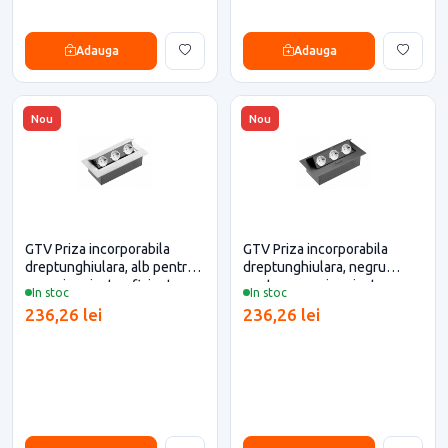
Adauga
Adauga
Nou
Nou
GTV Priza incorporabila
GTV Priza incorporabila
dreptunghiulara, alb pentru
dreptunghiulara, negru
casa si proiecte eficiente
pentru casa si proiecte
In stoc
In stoc
eficiente
236,26 lei
236,26 lei