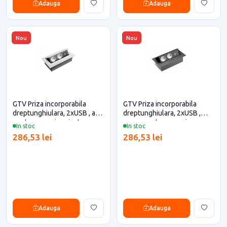
Adauga
Adauga
Nou
Nou
GTV Priza incorporabila
GTV Priza incorporabila
dreptunghiulara, 2xUSB , alb
dreptunghiulara, 2xUSB ,
pentru casa si proiecte
negru pentru casa si
In stoc
In stoc
eficiente
proiecte eficiente
286,53 lei
286,53 lei
Adauga
Adauga