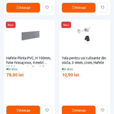
Adauga
Adauga
Nou
Nou
Hafele Plinta PVC, H 100mm,
Yala pentru usi culisante din
folie finisaj inox, 4 metri
sticla, 3-6mm, crom, Hafele
(debitare maxim 3 metri)
In stoc
In stoc
pentru casa si proiecte
78,00 lei
10,90 lei
eficiente
Adauga
Adauga