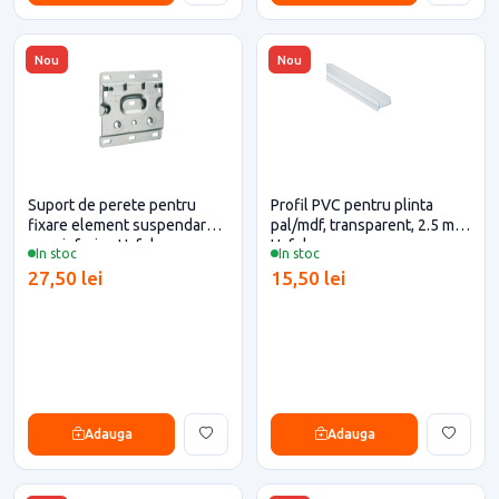
Nou
Nou
Suport de perete pentru
Profil PVC pentru plinta
fixare element suspendare
pal/mdf, transparent, 2.5 m,
corp inferior, Hafele
Hafele
In stoc
In stoc
27,50 lei
15,50 lei
Adauga
Adauga