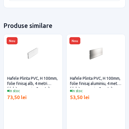
Produse similare
Nou
Nou
Hafele Plinta PVC, H 100mm,
Hafele Plinta PVC, H 100mm,
folie finisaj alb, 4 metri
folie finisaj aluminiu, 4 metri
(debitare maxim 3 metri)
(debitare maxim 3 metri)
In stoc
In stoc
pentru casa si proiecte
pentru casa si proiecte
73,50 lei
53,50 lei
eficiente
eficiente