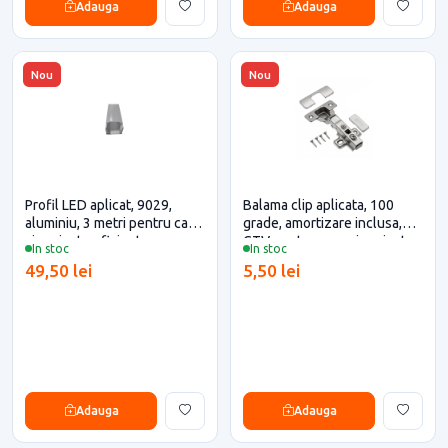
Adauga
Adauga
Nou
Nou
Profil LED aplicat, 9029,
Balama clip aplicata, 100
aluminiu, 3 metri pentru casa
grade, amortizare inclusa,
si proiecte eficiente
GTV pentru casa si proiecte
In stoc
In stoc
eficiente
49,50 lei
5,50 lei
Adauga
Adauga