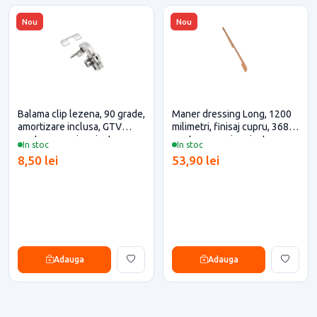
Nou
Nou
Balama clip lezena, 90 grade,
Maner dressing Long, 1200
amortizare inclusa, GTV
milimetri, finisaj cupru, 368x3
pentru casa si proiecte
pentru casa si proiecte
In stoc
In stoc
eficiente
eficiente
8,50 lei
53,90 lei
Adauga
Adauga