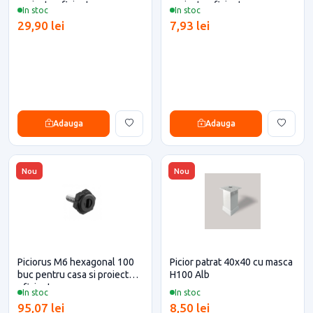
proiecte eficiente
proiecte eficiente
In stoc
In stoc
29,90 lei
7,93 lei
Adauga
Adauga
Nou
Nou
Piciorus M6 hexagonal 100
Picior patrat 40x40 cu masca
buc pentru casa si proiecte
H100 Alb
eficiente
In stoc
In stoc
95,07 lei
8,50 lei