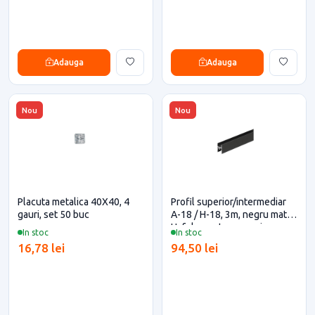
Adauga
Adauga
Nou
Nou
Placuta metalica 40X40, 4
Profil superior/intermediar
gauri, set 50 buc
A-18 / H-18, 3m, negru mat,
Hafele pentru casa si
In stoc
In stoc
proiecte eficiente
16,78 lei
94,50 lei