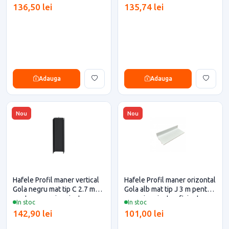
eficiente
eficiente
136,50 lei
135,74 lei
Adauga
Adauga
Nou
Nou
Hafele Profil maner vertical
Hafele Profil maner orizontal
Gola negru mat tip C 2.7 m
Gola alb mat tip J 3 m pentru
pentru casa si proiecte
casa si proiecte eficiente
In stoc
In stoc
eficiente
142,90 lei
101,00 lei