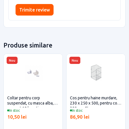
Trimite review
Produse similare
Nou
Nou
Coltar pentru corp
Cos pentru haine murdare,
suspendat, cu masca alba,
230 x 250 x 500, pentru corp
eco, set 10 bucati
300mm, Starax
In stoc
In stoc
10,50 lei
86,90 lei