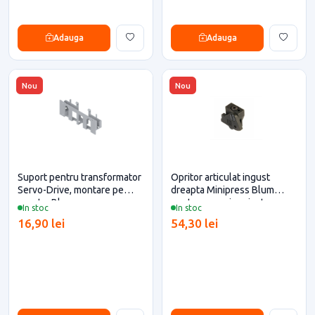
Adauga
Adauga
Nou
Nou
Suport pentru transformator
Opritor articulat ingust
Servo-Drive, montare pe
dreapta Minipress Blum
perete, Blum
pentru casa si proiecte
In stoc
In stoc
eficiente
16,90 lei
54,30 lei