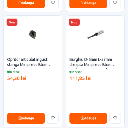
Adauga
Adauga
Nou
Nou
Opritor articulat ingust
Burghiu D-5mm L-57mm
stanga Minipress Blum
dreapta Minipress Blum
pentru casa si proiecte
pentru casa si proiecte
In stoc
In stoc
eficiente
eficiente
54,30 lei
111,85 lei
Adauga
Adauga