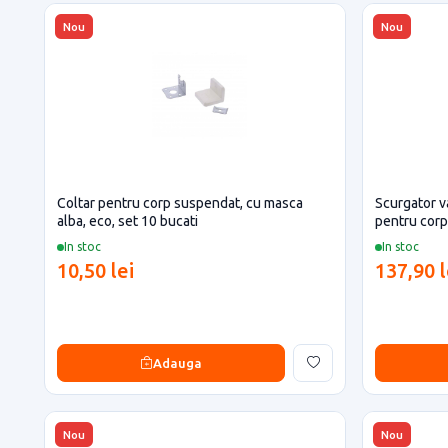
Nou
Nou
Coltar pentru corp suspendat, cu masca
Scurgator va
alba, eco, set 10 bucati
pentru cor
In stoc
In stoc
10,50 lei
137,90 l
Adauga
Nou
Nou