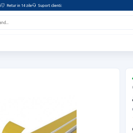
i
Retur in 14 zile
Suport clienti: