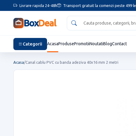
Livrare rapida 24-48h
Transport gratuit la comenzi peste 499 le
Box
Deal
Categorii
Acasa
Produse
Promotii
Noutati
Blog
Contact
Acasa
/
Canal cablu PVC cu banda adeziva 40x16 mm 2 metri