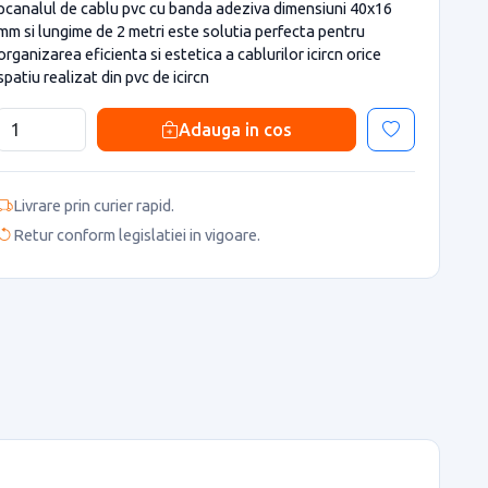
pcanalul de cablu pvc cu banda adeziva dimensiuni 40x16
mm si lungime de 2 metri este solutia perfecta pentru
organizarea eficienta si estetica a cablurilor icircn orice
spatiu realizat din pvc de icircn
Adauga in cos
Livrare prin curier rapid.
Retur conform legislatiei in vigoare.