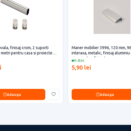
vala, finisaj crom, 2 suporti
Maner mobilier 3996, 120 mm, 9
5 metri pentru casa si proiecte
interaxa, metalic, finisaj alumini
si proiecte eficiente
In stoc
i
5,90 lei
Adauga
Adauga