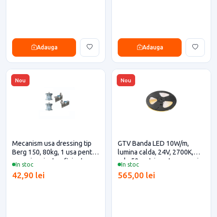
Adauga
Adauga
Nou
Nou
Mecanism usa dressing tip
GTV Banda LED 10W/m,
Berg 150, 80kg, 1 usa pentru
lumina calda, 24V, 2700K,
casa si proiecte eficiente
rola 50 metri pentru casa si
In stoc
In stoc
proiecte eficiente
42,90 lei
565,00 lei