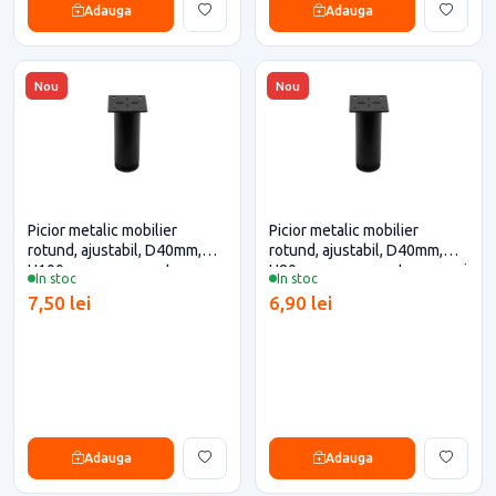
Adauga
Adauga
Nou
Nou
Picior metalic mobilier
Picior metalic mobilier
rotund, ajustabil, D40mm,
rotund, ajustabil, D40mm,
H100mm, negru pentru casa
H80mm, negru pentru casa si
In stoc
In stoc
si proiecte eficiente
proiecte eficiente
7,50 lei
6,90 lei
Adauga
Adauga