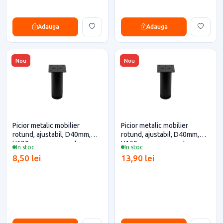
Adauga
Adauga
Nou
Nou
Picior metalic mobilier
Picior metalic mobilier
rotund, ajustabil, D40mm,
rotund, ajustabil, D40mm,
H120mm, negru pentru casa
H150mm, negru pentru casa
In stoc
In stoc
si proiecte eficiente
si proiecte eficiente
8,50 lei
13,90 lei