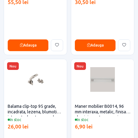
55,50 lei
30,50 lei
Adauga
Adauga
Nou
Nou
Balama clip-top 95 grade,
Maner mobilier B0014, 96
incadrata, lezena, blumotion
mm interaxa, metalic, finisaj
integrat, placuta expando
aluminiu pentru casa si
In stoc
In stoc
Blum pentru casa si proiecte
proiecte eficiente
26,00 lei
6,90 lei
eficiente