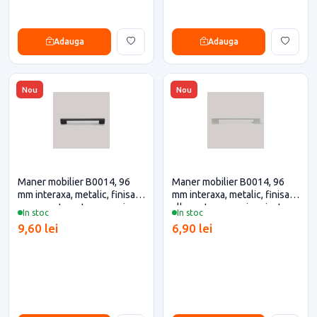
Adauga
Adauga
Nou
Nou
Maner mobilier B0014, 96
Maner mobilier B0014, 96
mm interaxa, metalic, finisaj
mm interaxa, metalic, finisaj
negru mat pentru casa si
alb pentru casa si proiecte
In stoc
In stoc
proiecte eficiente
eficiente
9,60 lei
6,90 lei