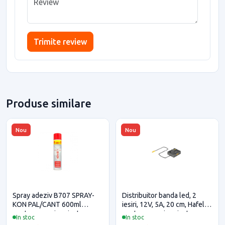
Trimite review
Produse similare
Nou
Nou
Spray adeziv B707 SPRAY-
Distribuitor banda led, 2
KON PAL/CANT 600ml
iesiri, 12V, 5A, 20 cm, Hafele
pentru casa si proiecte
pentru casa si proiecte
In stoc
In stoc
eficiente
eficiente