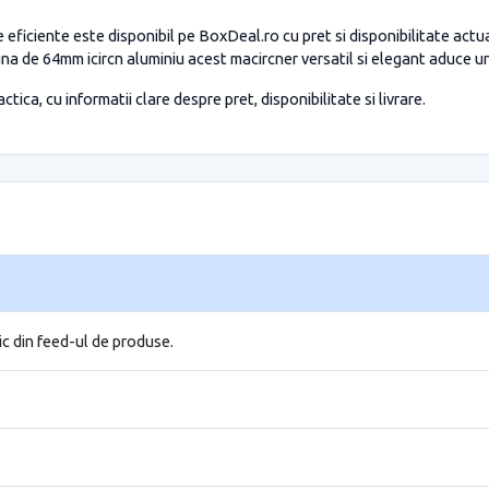
ficiente este disponibil pe BoxDeal.ro cu pret si disponibilitate act
 de 64mm icircn aluminiu acest macircner versatil si elegant aduce un pl
tica, cu informatii clare despre pret, disponibilitate si livrare.
ic din feed-ul de produse.