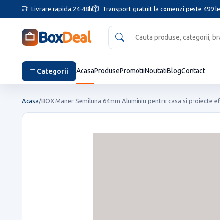
Livrare rapida 24-48h
Transport gratuit la comenzi peste 499 le
Box
Deal
Categorii
Acasa
Produse
Promotii
Noutati
Blog
Contact
Acasa
/
BOX Maner Semiluna 64mm Aluminiu pentru casa si proiecte ef