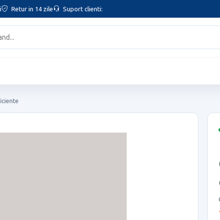
i
Retur in 14 zile
Suport clienti:
iciente