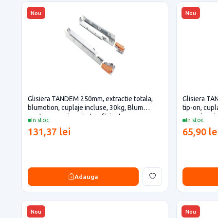
Nou
Nou
Glisiera TANDEM 250mm, extractie totala,
Glisiera TA
blumotion, cuplaje incluse, 30kg, Blum
tip-on, cup
pentru casa si proiecte eficiente
casa si proi
In stoc
In stoc
131,37 lei
65,90 le
Adauga
Nou
Nou