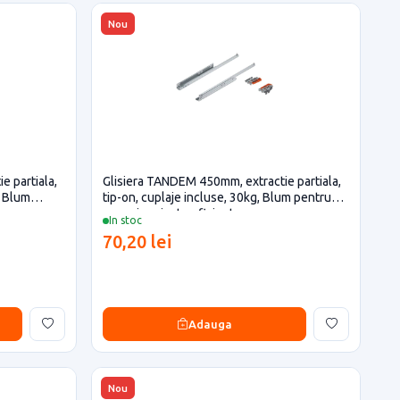
Nou
e partiala,
Glisiera TANDEM 450mm, extractie partiala,
, Blum
tip-on, cuplaje incluse, 30kg, Blum pentru
casa si proiecte eficiente
In stoc
70,20 lei
Adauga
Nou