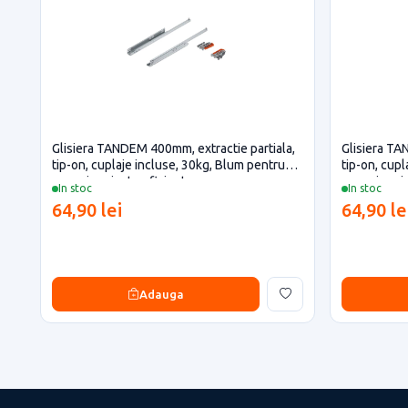
Glisiera TANDEM 400mm, extractie partiala,
Glisiera TA
tip-on, cuplaje incluse, 30kg, Blum pentru
tip-on, cup
casa si proiecte eficiente
casa si proi
In stoc
In stoc
64,90 lei
64,90 le
Adauga