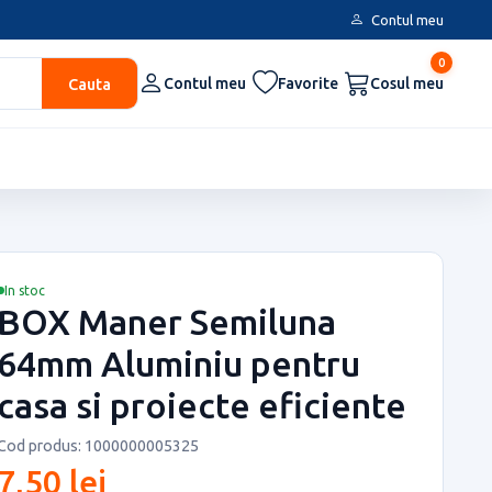
Contul meu
0
Cauta
Contul meu
Favorite
Cosul meu
In stoc
BOX Maner Semiluna
64mm Aluminiu pentru
casa si proiecte eficiente
Cod produs: 1000000005325
7,50 lei