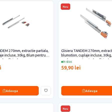
Nou
NDEM 270mm, extractie partiala,
Glisiera TANDEM 270mm, extracti
laje incluse, 30kg, Blum pentru
blumotion, cuplaje incluse, 30kg
ecte eficiente
pentru casa si proiecte eficiente
In stoc
i
59,90 lei
Adauga
Adauga
Nou