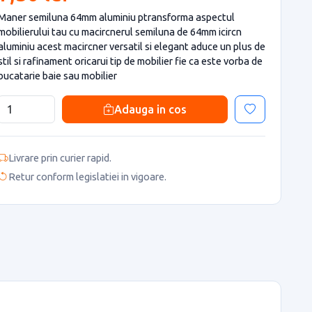
Maner semiluna 64mm aluminiu ptransforma aspectul
mobilierului tau cu macircnerul semiluna de 64mm icircn
aluminiu acest macircner versatil si elegant aduce un plus de
stil si rafinament oricarui tip de mobilier fie ca este vorba de
bucatarie baie sau mobilier
Adauga in cos
Livrare prin curier rapid.
Retur conform legislatiei in vigoare.