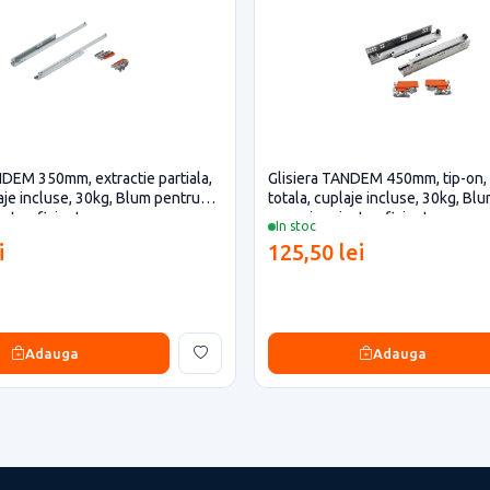
NDEM 350mm, extractie partiala,
Glisiera TANDEM 450mm, tip-on, 
laje incluse, 30kg, Blum pentru
totala, cuplaje incluse, 30kg, Bl
ecte eficiente
casa si proiecte eficiente
In stoc
i
125,50 lei
Adauga
Adauga