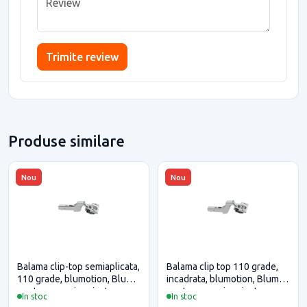
Trimite review
Produse similare
Nou
Nou
Balama clip-top semiaplicata,
Balama clip top 110 grade,
110 grade, blumotion, Blum
incadrata, blumotion, Blum
pentru casa si proiecte
pentru casa si proiecte
In stoc
In stoc
eficiente
eficiente