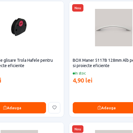
Nou
 glisare Trola Hafele pentru
BOX Maner 5117B 128mm Alb pe
ecte eficiente
si proiecte eficiente
In stoc
i
4,90 lei
Adauga
Adauga
Nou