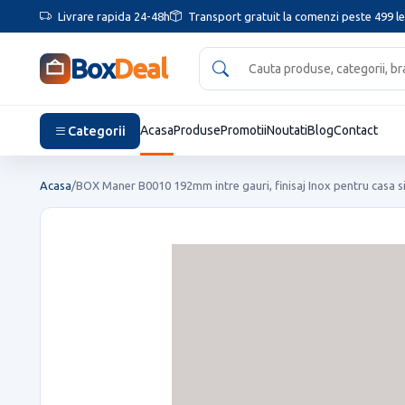
Livrare rapida 24-48h
Transport gratuit la comenzi peste 499 le
Box
Deal
Categorii
Acasa
Produse
Promotii
Noutati
Blog
Contact
Acasa
/
BOX Maner B0010 192mm intre gauri, finisaj Inox pentru casa si