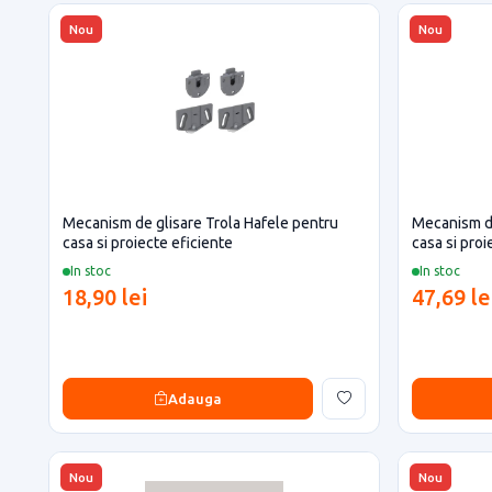
Nou
Nou
Mecanism de glisare Trola Hafele pentru
Mecanism de
casa si proiecte eficiente
casa si proi
In stoc
In stoc
18,90 lei
47,69 le
Adauga
Nou
Nou