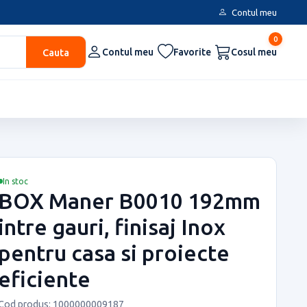
Contul meu
0
Cauta
Contul meu
Favorite
Cosul meu
In stoc
BOX Maner B0010 192mm
intre gauri, finisaj Inox
pentru casa si proiecte
eficiente
Cod produs: 1000000009187