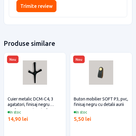
Trimite review
Produse similare
Nou
Nou
Cuier metalic DCM-C4, 3
Buton mobilier SOFT P3, pvc,
agatatori, finisaj negru
finisaj negru cu detalii aurii
pentru casa si proiecte
In stoc
In stoc
eficiente
14,90 lei
5,50 lei