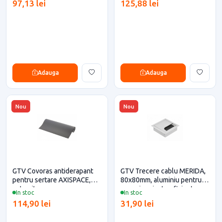
97,13 lei
125,88 lei
Adauga
Adauga
Nou
Nou
GTV Covoras antiderapant
GTV Trecere cablu MERIDA,
pentru sertare AXISPACE,
80x80mm, aluminiu pentru
antracit
casa si proiecte eficiente
In stoc
In stoc
114,90 lei
31,90 lei