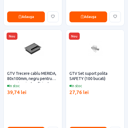
Adauga
Adauga
Nou
Nou
GTV Trecere cablu MERIDA,
GTV Set suport polita
80x100mm, negru pentru
SAFETY (100 bucati)
casa si proiecte eficiente
In stoc
In stoc
39,74 lei
27,76 lei